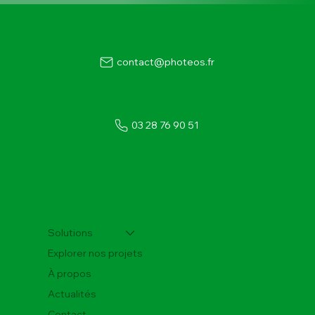
contact@photeos.fr
03 28 76 90 51
Maintenance photovoltaïque : un enjeu
stratégique pour la performance et la
rentabilité de vos installations solaires
Solutions
Explorer nos projets
À propos
Actualités
Contact