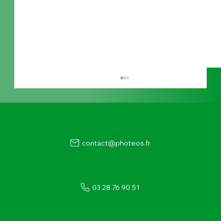
contact@photeos.fr
03 28 76 90 51
Centrale photovoltaïque sur toiture : le rôle
du bureau d'étude