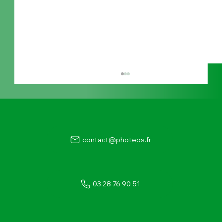
contact@photeos.fr
03 28 76 90 51
Maintenance de hangar photovoltaïque :
guide complet pour un entretien efficace
des panneaux solaires en Hauts-de-
France