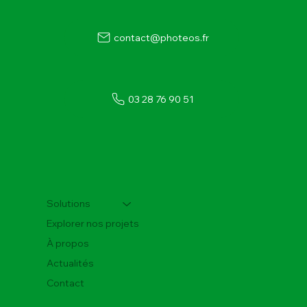
contact@photeos.fr
03 28 76 90 51
Trois nouvelles installations
photovoltaïques dans le Pas-de-Calais :
retour d’expérience et analyse technique
Solutions
Explorer nos projets
À propos
Actualités
Contact