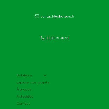
contact@photeos.fr
03 28 76 90 51
Investir dans le photovoltaïque - Tout
savoir sur la revente totale photovoltaique
Solutions
Explorer nos projets
À propos
Actualités
Contact