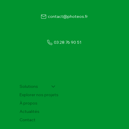
contact@photeos.fr
03 28 76 90 51
Centrale photovoltaïque sur toiture : le rôle
du bureau d'étude
Solutions
Explorer nos projets
À propos
Actualités
Contact